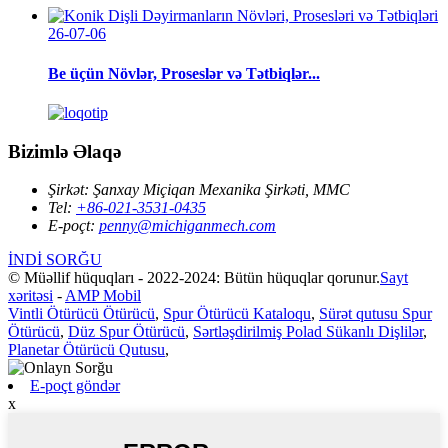
26-07-06
Be üçün Növlər, Proseslər və Tətbiqlər...
Bizimlə Əlaqə
Şirkət:
Şanxay Miçiqan Mexanika Şirkəti, MMC
Tel:
+86-021-3531-0435
E-poçt:
penny@michiganmech.com
İNDİ SORĞU
© Müəllif hüquqları - 2022-2024: Bütün hüquqlar qorunur.
Sayt
xəritəsi
-
AMP Mobil
Vintli Ötürücü Ötürücü
,
Spur Ötürücü Kataloqu
,
Sürət qutusu Spur
Ötürücü
,
Düz Spur Ötürücü
,
Sərtləşdirilmiş Polad Sükanlı Dişlilər
,
Planetar Ötürücü Qutusu
,
E-poçt göndər
x