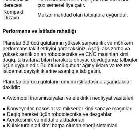
dərəcəsi
çox səmərəliliyə çatır.
Kompakt
Məkan məhdud olan tətbiqlərə uyğundur.
Dizayn
Performans və İstifadə rahatlığı
Planetar ötürücü qutularının yüksək səmərəlilik və möhkəm
performans təklif etdiyini görəcəksiniz. Aşağı əks zərbə və
yüksək sərtlik onları robototexnika və CNC maşınları kimi
dəqiq, təkrarlana bilən hərəkətə ehtiyac duyduğunuz tətbiqlər
üçün uyğun edir. Bu ötürücü qutular ağır yüklərə və tez-tez
istiqamət dəyişikliklərinə asanlıqla tab gətirir.
Planetar ötürücü qutuların ümumi istifadəsinə aşağıdakılar
daxildir:
● Avtomobil transmissiyaları və elektrikli nəqliyyat vasitələri
● Konveyerlər, nasoslar və mikserlər kimi sənaye maşınları
● Dəqiq hərəkət üçün robototexnika və dəzgahlar
● Aerokosmik və müdafiə aktuatorları
● Külək turbinləri kimi bərpa olunan enerji sistemləri