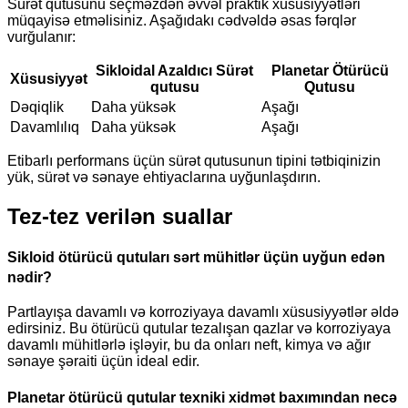
Sürət qutusunu seçməzdən əvvəl praktik xüsusiyyətləri
müqayisə etməlisiniz. Aşağıdakı cədvəldə əsas fərqlər
vurğulanır:
Sikloidal Azaldıcı Sürət
Planetar Ötürücü
Xüsusiyyət
qutusu
Qutusu
Dəqiqlik
Daha yüksək
Aşağı
Davamlılıq
Daha yüksək
Aşağı
Etibarlı performans üçün sürət qutusunun tipini tətbiqinizin
yük, sürət və sənaye ehtiyaclarına uyğunlaşdırın.
Tez-tez verilən suallar
Sikloid ötürücü qutuları sərt mühitlər üçün uyğun edən
nədir?
Partlayışa davamlı və korroziyaya davamlı xüsusiyyətlər əldə
edirsiniz. Bu ötürücü qutular tezalışan qazlar və korroziyaya
davamlı mühitlərlə işləyir, bu da onları neft, kimya və ağır
sənaye şəraiti üçün ideal edir.
Planetar ötürücü qutular texniki xidmət baxımından necə