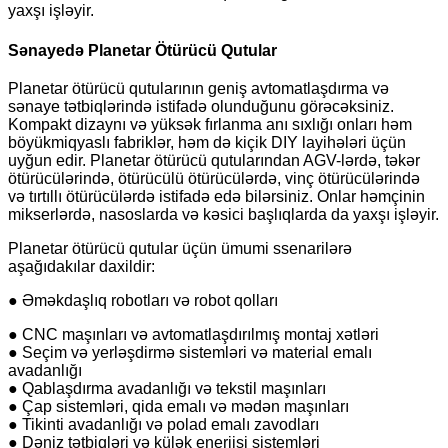
yaxşı işləyir.
Sənayedə Planetar Ötürücü Qutular
Planetar ötürücü qutularının geniş avtomatlaşdırma və
sənaye tətbiqlərində istifadə olunduğunu görəcəksiniz.
Kompakt dizaynı və yüksək fırlanma anı sıxlığı onları həm
böyükmiqyaslı fabriklər, həm də kiçik DIY layihələri üçün
uyğun edir. Planetar ötürücü qutularından AGV-lərdə, təkər
ötürücülərində, ötürücülü ötürücülərdə, vinç ötürücülərində
və tırtıllı ötürücülərdə istifadə edə bilərsiniz. Onlar həmçinin
mikserlərdə, nasoslarda və kəsici başlıqlarda da yaxşı işləyir.
Planetar ötürücü qutular üçün ümumi ssenarilərə
aşağıdakılar daxildir:
● Əməkdaşlıq robotları və robot qolları
● CNC maşınları və avtomatlaşdırılmış montaj xətləri
● Seçim və yerləşdirmə sistemləri və material emalı
avadanlığı
● Qablaşdırma avadanlığı və tekstil maşınları
● Çap sistemləri, qida emalı və mədən maşınları
● Tikinti avadanlığı və polad emalı zavodları
● Dəniz tətbiqləri və külək enerjisi sistemləri