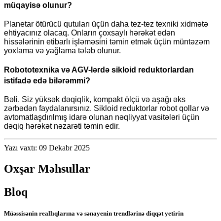
müqayisə olunur?
Planetar ötürücü qutuları üçün daha tez-tez texniki xidmətə
ehtiyacınız olacaq. Onların çoxsaylı hərəkət edən
hissələrinin etibarlı işləməsini təmin etmək üçün müntəzəm
yoxlama və yağlama tələb olunur.
Robototexnika və AGV-lərdə sikloid reduktorlardan
istifadə edə bilərəmmi?
Bəli. Siz yüksək dəqiqlik, kompakt ölçü və aşağı əks
zərbədən faydalanırsınız. Sikloid reduktorlar robot qollar və
avtomatlaşdırılmış idarə olunan nəqliyyat vasitələri üçün
dəqiq hərəkət nəzarəti təmin edir.
Yazı vaxtı: 09 Dekabr 2025
Oxşar Məhsullar
Bloq
Müəssisənin reallıqlarına və sənayenin trendlərinə diqqət yetirin