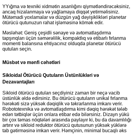
Y
Yığma və texniki xidmətin asanlığını qiymətləndirəcəksiniz,
ancaq hizalanmaya və yağlamaya diqqət yetirməlisiniz.
Mütəmadi yoxlamalar və düzgün yağ dəyişiklikləri planetar
ötürücü qutunuzun rahat işləməsinə kömək edir.
Məsləhət: Geniş çeşidli sənaye və avtomatlaşdırma
tapşırıqları üçün səmərəlilik, kompaktlıq və etibarlı fırlanma
momenti balansına ehtiyacınız olduqda planetar ötürücü
qutuları seçin.
Müsbət və mənfi cəhətləri
Sikloidal Ötürücü Qutuların Üstünlükləri və
Dezavantajları
Sikloid ötürücü qutuları seçdiyiniz zaman bir neçə vacib
üstünlük əldə edirsiniz. Bu ötürücü qutuların unikal fırlanma
hərəkəti sizə yüksək dəqiqlik və təkrarlanma imkanı verir.
Robototexnika və avtomatlaşdırma kimi dəqiq hərəkət tələb
edən tətbiqlər üçün onlara etibar edə bilərsiniz. Dizayn yükü
bir çox təmas nöqtələri arasında paylayır ki, bu da davamlılığı
artırır və sikloid reduktor ötürücü qutusunun yüksək yüklərə
tab gətirməsinə imkan verir. Həmçinin, minimal bucaqlı əks