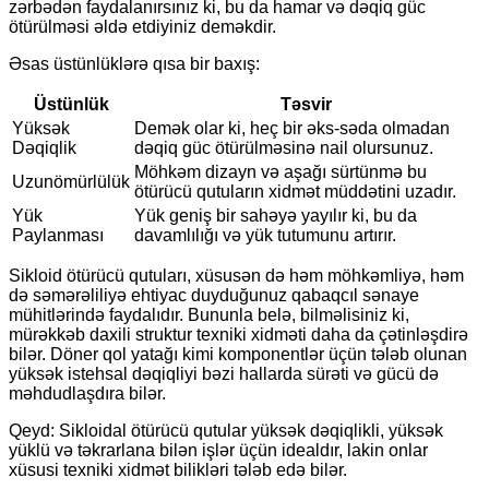
zərbədən faydalanırsınız ki, bu da hamar və dəqiq güc
ötürülməsi əldə etdiyiniz deməkdir.
Əsas üstünlüklərə qısa bir baxış:
Üstünlük
Təsvir
Yüksək
Demək olar ki, heç bir əks-səda olmadan
Dəqiqlik
dəqiq güc ötürülməsinə nail olursunuz.
Möhkəm dizayn və aşağı sürtünmə bu
Uzunömürlülük
ötürücü qutuların xidmət müddətini uzadır.
Yük
Yük geniş bir sahəyə yayılır ki, bu da
Paylanması
davamlılığı və yük tutumunu artırır.
Sikloid ötürücü qutuları, xüsusən də həm möhkəmliyə, həm
də səmərəliliyə ehtiyac duyduğunuz qabaqcıl sənaye
mühitlərində faydalıdır. Bununla belə, bilməlisiniz ki,
mürəkkəb daxili struktur texniki xidməti daha da çətinləşdirə
bilər. Döner qol yatağı kimi komponentlər üçün tələb olunan
yüksək istehsal dəqiqliyi bəzi hallarda sürəti və gücü də
məhdudlaşdıra bilər.
Qeyd: Sikloidal ötürücü qutular yüksək dəqiqlikli, yüksək
yüklü və təkrarlana bilən işlər üçün idealdır, lakin onlar
xüsusi texniki xidmət bilikləri tələb edə bilər.