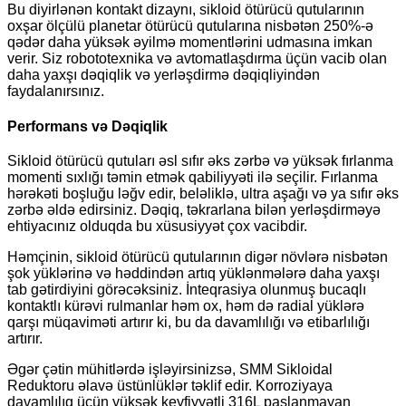
Bu diyirlənən kontakt dizaynı, sikloid ötürücü qutularının
oxşar ölçülü planetar ötürücü qutularına nisbətən 250%-ə
qədər daha yüksək əyilmə momentlərini udmasına imkan
verir. Siz robototexnika və avtomatlaşdırma üçün vacib olan
daha yaxşı dəqiqlik və yerləşdirmə dəqiqliyindən
faydalanırsınız.
Performans və Dəqiqlik
Sikloid ötürücü qutuları əsl sıfır əks zərbə və yüksək fırlanma
momenti sıxlığı təmin etmək qabiliyyəti ilə seçilir. Fırlanma
hərəkəti boşluğu ləğv edir, beləliklə, ultra aşağı və ya sıfır əks
zərbə əldə edirsiniz. Dəqiq, təkrarlana bilən yerləşdirməyə
ehtiyacınız olduqda bu xüsusiyyət çox vacibdir.
Həmçinin, sikloid ötürücü qutularının digər növlərə nisbətən
şok yüklərinə və həddindən artıq yüklənmələrə daha yaxşı
tab gətirdiyini görəcəksiniz. İnteqrasiya olunmuş bucaqlı
kontaktlı kürəvi rulmanlar həm ox, həm də radial yüklərə
qarşı müqaviməti artırır ki, bu da davamlılığı və etibarlılığı
artırır.
Əgər çətin mühitlərdə işləyirsinizsə, SMM Sikloidal
Reduktoru əlavə üstünlüklər təklif edir. Korroziyaya
davamlılıq üçün yüksək keyfiyyətli 316L paslanmayan