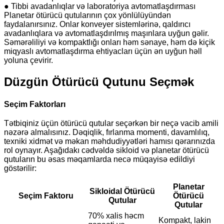
● Tibbi avadanlıqlar və laboratoriya avtomatlaşdırması
Planetar ötürücü qutularının çox yönlülüyündən
faydalanırsınız. Onlar konveyer sistemlərinə, qaldırıcı
avadanlıqlara və avtomatlaşdırılmış maşınlara uyğun gəlir.
Səmərəliliyi və kompaktlığı onları həm sənaye, həm də kiçik
miqyaslı avtomatlaşdırma ehtiyacları üçün ən uyğun həll
yoluna çevirir.
Düzgün Ötürücü Qutunu Seçmək
Seçim Faktorları
Tətbiqiniz üçün ötürücü qutular seçərkən bir neçə vacib amili
nəzərə almalısınız. Dəqiqlik, fırlanma momenti, davamlılıq,
texniki xidmət və məkan məhdudiyyətləri hamısı qərarınızda
rol oynayır. Aşağıdakı cədvəldə sikloid və planetar ötürücü
qutuların bu əsas məqamlarda necə müqayisə edildiyi
göstərilir:
Planetar
Sikloidal Ötürücü
Seçim Faktoru
Ötürücü
Qutular
Qutular
70% xalis həcm
Kompakt, lakin