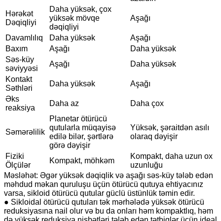
Daha yüksək, çox
Hərəkət
yüksək mövqe
Aşağı
Dəqiqliyi
dəqiqliyi
Davamlılıq
Daha yüksək
Aşağı
Baxım
Aşağı
Daha yüksək
Səs-küy
Aşağı
Daha yüksək
səviyyəsi
Kontakt
Daha yüksək
Aşağı
Səthləri
Əks
Daha az
Daha çox
reaksiya
Planetar ötürücü
qutularla müqayisə
Yüksək, şəraitdən asılı
Səmərəlilik
edilə bilər, şərtlərə
olaraq dəyişir
görə dəyişir
Fiziki
Kompakt, daha uzun ox
Kompakt, möhkəm
Ölçülər
uzunluğu
Məsləhət: Əgər yüksək dəqiqlik və aşağı səs-küy tələb edən
məhdud məkan quruluşu üçün ötürücü qutuya ehtiyacınız
varsa, sikloid ötürücü qutular güclü üstünlük təmin edir.
● Sikloidal ötürücü qutuları tək mərhələdə yüksək ötürücü
reduksiyasına nail olur və bu da onları həm kompaktlıq, həm
də yüksək reduksiya nisbətləri tələb edən tətbiqlər üçün ideal