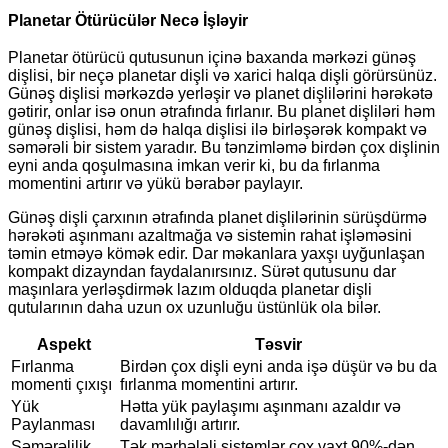
Planetar Ötürücülər Necə İşləyir
Planetar ötürücü qutusunun içinə baxanda mərkəzi günəş
dişlisi, bir neçə planetar dişli və xarici halqa dişli görürsünüz.
Günəş dişlisi mərkəzdə yerləşir və planet dişlilərini hərəkətə
gətirir, onlar isə onun ətrafında fırlanır. Bu planet dişliləri həm
günəş dişlisi, həm də halqa dişlisi ilə birləşərək kompakt və
səmərəli bir sistem yaradır. Bu tənzimləmə birdən çox dişlinin
eyni anda qoşulmasına imkan verir ki, bu da fırlanma
momentini artırır və yükü bərabər paylayır.
Günəş dişli çarxının ətrafında planet dişlilərinin sürüşdürmə
hərəkəti aşınmanı azaltmağa və sistemin rahat işləməsini
təmin etməyə kömək edir. Dar məkanlara yaxşı uyğunlaşan
kompakt dizayndan faydalanırsınız. Sürət qutusunu dar
maşınlara yerləşdirmək lazım olduqda planetar dişli
qutularının daha uzun ox uzunluğu üstünlük ola bilər.
Aspekt
Təsvir
Fırlanma
Birdən çox dişli eyni anda işə düşür və bu da
momenti çıxışı
fırlanma momentini artırır.
Yük
Hətta yük paylaşımı aşınmanı azaldır və
Paylanması
davamlılığı artırır.
Səmərəlilik
Tək mərhələli sistemlər çox vaxt 90%-dən