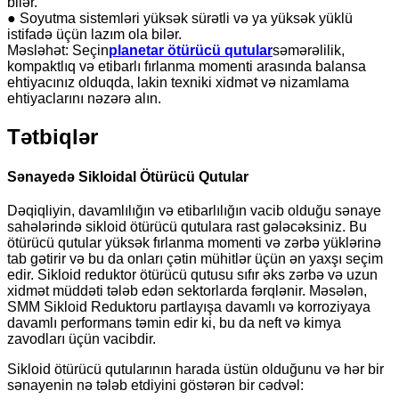
bilər.
● Soyutma sistemləri yüksək sürətli və ya yüksək yüklü
istifadə üçün lazım ola bilər.
Məsləhət: Seçin
planetar ötürücü qutular
səmərəlilik,
kompaktlıq və etibarlı fırlanma momenti arasında balansa
ehtiyacınız olduqda, lakin texniki xidmət və nizamlama
ehtiyaclarını nəzərə alın.
Tətbiqlər
Sənayedə Sikloidal Ötürücü Qutular
Dəqiqliyin, davamlılığın və etibarlılığın vacib olduğu sənaye
sahələrində sikloid ötürücü qutulara rast gələcəksiniz. Bu
ötürücü qutular yüksək fırlanma momenti və zərbə yüklərinə
tab gətirir və bu da onları çətin mühitlər üçün ən yaxşı seçim
edir. Sikloid reduktor ötürücü qutusu sıfır əks zərbə və uzun
xidmət müddəti tələb edən sektorlarda fərqlənir. Məsələn,
SMM Sikloid Reduktoru partlayışa davamlı və korroziyaya
davamlı performans təmin edir ki, bu da neft və kimya
zavodları üçün vacibdir.
Sikloid ötürücü qutularının harada üstün olduğunu və hər bir
sənayenin nə tələb etdiyini göstərən bir cədvəl: