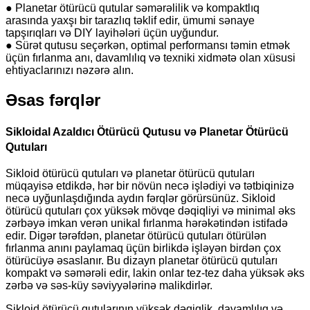
● Planetar ötürücü qutular səmərəlilik və kompaktlıq
arasında yaxşı bir tarazlıq təklif edir, ümumi sənaye
tapşırıqları və DIY layihələri üçün uyğundur.
● Sürət qutusu seçərkən, optimal performansı təmin etmək
üçün fırlanma anı, davamlılıq və texniki xidmətə olan xüsusi
ehtiyaclarınızı nəzərə alın.
Əsas fərqlər
Sikloidal Azaldıcı Ötürücü Qutusu və Planetar Ötürücü
Qutuları
Sikloid ötürücü qutuları və planetar ötürücü qutuları
müqayisə etdikdə, hər bir növün necə işlədiyi və tətbiqinizə
necə uyğunlaşdığında aydın fərqlər görürsünüz. Sikloid
ötürücü qutuları çox yüksək mövqe dəqiqliyi və minimal əks
zərbəyə imkan verən unikal fırlanma hərəkətindən istifadə
edir. Digər tərəfdən, planetar ötürücü qutuları ötürülən
fırlanma anını paylamaq üçün birlikdə işləyən birdən çox
ötürücüyə əsaslanır. Bu dizayn planetar ötürücü qutuları
kompakt və səmərəli edir, lakin onlar tez-tez daha yüksək əks
zərbə və səs-küy səviyyələrinə malikdirlər.
Sikloid ötürücü qutularının yüksək dəqiqlik, davamlılıq və