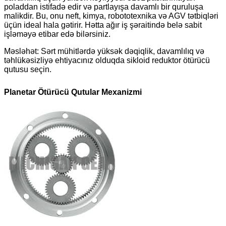
poladdan istifadə edir və partlayışa davamlı bir quruluşa
malikdir. Bu, onu neft, kimya, robototexnika və AGV tətbiqləri
üçün ideal hala gətirir. Hətta ağır iş şəraitində belə sabit
işləməyə etibar edə bilərsiniz.
Məsləhət: Sərt mühitlərdə yüksək dəqiqlik, davamlılıq və
təhlükəsizliyə ehtiyacınız olduqda sikloid reduktor ötürücü
qutusu seçin.
Planetar Ötürücü Qutular Mexanizmi