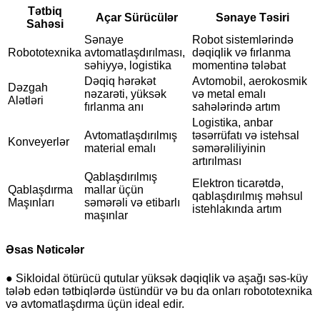
Tətbiq
Açar Sürücülər
Sənaye Təsiri
Sahəsi
Sənaye
Robot sistemlərində
Robototexnika
avtomatlaşdırılması,
dəqiqlik və fırlanma
səhiyyə, logistika
momentinə tələbat
Dəqiq hərəkət
Avtomobil, aerokosmik
Dəzgah
nəzarəti, yüksək
və metal emalı
Alətləri
fırlanma anı
sahələrində artım
Logistika, anbar
Avtomatlaşdırılmış
təsərrüfatı və istehsal
Konveyerlər
material emalı
səmərəliliyinin
artırılması
Qablaşdırılmış
Elektron ticarətdə,
Qablaşdırma
mallar üçün
qablaşdırılmış məhsul
Maşınları
səmərəli və etibarlı
istehlakında artım
maşınlar
Əsas Nəticələr
● Sikloidal ötürücü qutular yüksək dəqiqlik və aşağı səs-küy
tələb edən tətbiqlərdə üstündür və bu da onları robototexnika
və avtomatlaşdırma üçün ideal edir.