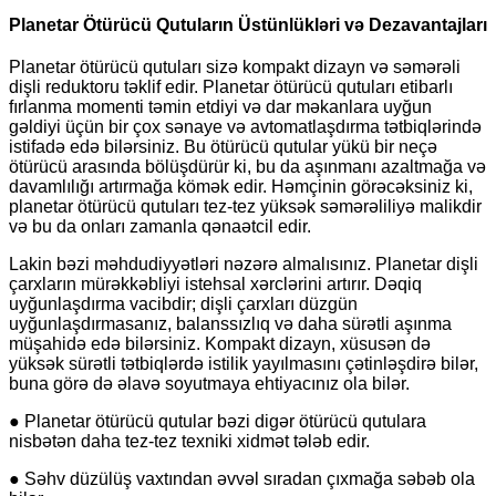
Planetar Ötürücü Qutuların Üstünlükləri və Dezavantajları
Planetar ötürücü qutuları sizə kompakt dizayn və səmərəli
dişli reduktoru təklif edir. Planetar ötürücü qutuları etibarlı
fırlanma momenti təmin etdiyi və dar məkanlara uyğun
gəldiyi üçün bir çox sənaye və avtomatlaşdırma tətbiqlərində
istifadə edə bilərsiniz. Bu ötürücü qutular yükü bir neçə
ötürücü arasında bölüşdürür ki, bu da aşınmanı azaltmağa və
davamlılığı artırmağa kömək edir. Həmçinin görəcəksiniz ki,
planetar ötürücü qutuları tez-tez yüksək səmərəliliyə malikdir
və bu da onları zamanla qənaətcil edir.
Lakin bəzi məhdudiyyətləri nəzərə almalısınız. Planetar dişli
çarxların mürəkkəbliyi istehsal xərclərini artırır. Dəqiq
uyğunlaşdırma vacibdir; dişli çarxları düzgün
uyğunlaşdırmasanız, balanssızlıq və daha sürətli aşınma
müşahidə edə bilərsiniz. Kompakt dizayn, xüsusən də
yüksək sürətli tətbiqlərdə istilik yayılmasını çətinləşdirə bilər,
buna görə də əlavə soyutmaya ehtiyacınız ola bilər.
● Planetar ötürücü qutular bəzi digər ötürücü qutulara
nisbətən daha tez-tez texniki xidmət tələb edir.
● Səhv düzülüş vaxtından əvvəl sıradan çıxmağa səbəb ola