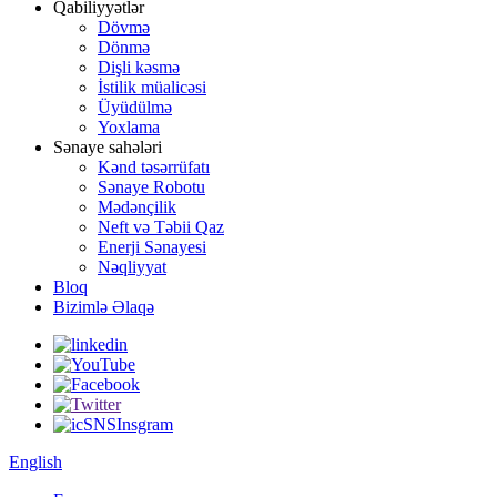
Qabiliyyətlər
Dövmə
Dönmə
Dişli kəsmə
İstilik müalicəsi
Üyüdülmə
Yoxlama
Sənaye sahələri
Kənd təsərrüfatı
Sənaye Robotu
Mədənçilik
Neft və Təbii Qaz
Enerji Sənayesi
Nəqliyyat
Bloq
Bizimlə Əlaqə
English