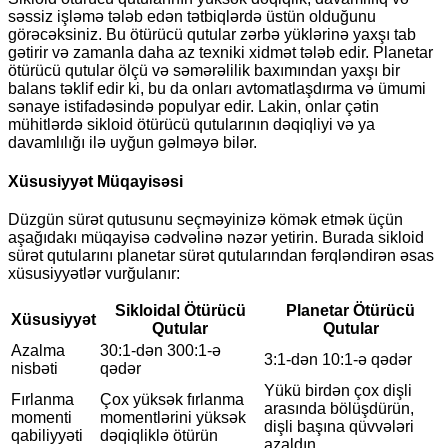
səssiz işləmə tələb edən tətbiqlərdə üstün olduğunu
görəcəksiniz. Bu ötürücü qutular zərbə yüklərinə yaxşı tab
gətirir və zamanla daha az texniki xidmət tələb edir. Planetar
ötürücü qutular ölçü və səmərəlilik baxımından yaxşı bir
balans təklif edir ki, bu da onları avtomatlaşdırma və ümumi
sənaye istifadəsində populyar edir. Lakin, onlar çətin
mühitlərdə sikloid ötürücü qutularının dəqiqliyi və ya
davamlılığı ilə uyğun gəlməyə bilər.
Xüsusiyyət Müqayisəsi
Düzgün sürət qutusunu seçməyinizə kömək etmək üçün
aşağıdakı müqayisə cədvəlinə nəzər yetirin. Burada sikloid
sürət qutularını planetar sürət qutularından fərqləndirən əsas
xüsusiyyətlər vurğulanır:
Sikloidal Ötürücü
Planetar Ötürücü
Xüsusiyyət
Qutular
Qutular
Azalma
30:1-dən 300:1-ə
3:1-dən 10:1-ə qədər
nisbəti
qədər
Yükü birdən çox dişli
Fırlanma
Çox yüksək fırlanma
arasında bölüşdürün,
momenti
momentlərini yüksək
dişli başına qüvvələri
qabiliyyəti
dəqiqliklə ötürün
azaldın