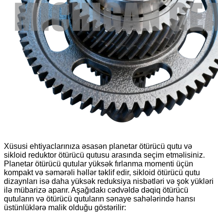
Xüsusi ehtiyaclarınıza əsasən planetar ötürücü qutu və
sikloid reduktor ötürücü qutusu arasında seçim etməlisiniz.
Planetar ötürücü qutular yüksək fırlanma momenti üçün
kompakt və səmərəli həllər təklif edir, sikloid ötürücü qutu
dizaynları isə daha yüksək reduksiya nisbətləri və şok yükləri
ilə mübarizə aparır. Aşağıdakı cədvəldə dəqiq ötürücü
qutuların və ötürücü qutuların sənaye sahələrində hansı
üstünlüklərə malik olduğu göstərilir: