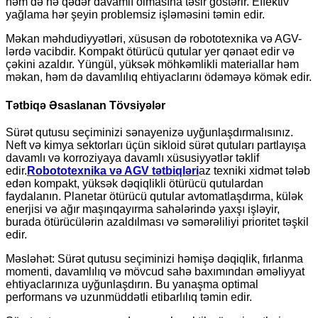
həm də nə qədər davamlı olmasına təsir göstərir. Effektiv
yağlama hər şeyin problemsiz işləməsini təmin edir.
Məkan məhdudiyyətləri, xüsusən də robototexnika və AGV-
lərdə vacibdir. Kompakt ötürücü qutular yer qənaət edir və
çəkini azaldır. Yüngül, yüksək möhkəmlikli materiallar həm
məkan, həm də davamlılıq ehtiyaclarını ödəməyə kömək edir.
Tətbiqə Əsaslanan Tövsiyələr
Sürət qutusu seçiminizi sənayenizə uyğunlaşdırmalısınız.
Neft və kimya sektorları üçün sikloid sürət qutuları partlayışa
davamlı və korroziyaya davamlı xüsusiyyətlər təklif
edir.
Robototexnika və AGV tətbiqləri
az texniki xidmət tələb
edən kompakt, yüksək dəqiqlikli ötürücü qutulardan
faydalanın. Planetar ötürücü qutular avtomatlaşdırma, külək
enerjisi və ağır maşınqayırma sahələrində yaxşı işləyir,
burada ötürücülərin azaldılması və səmərəliliyi prioritet təşkil
edir.
Məsləhət: Sürət qutusu seçiminizi həmişə dəqiqlik, fırlanma
momenti, davamlılıq və mövcud sahə baxımından əməliyyat
ehtiyaclarınıza uyğunlaşdırın. Bu yanaşma optimal
performans və uzunmüddətli etibarlılıq təmin edir.