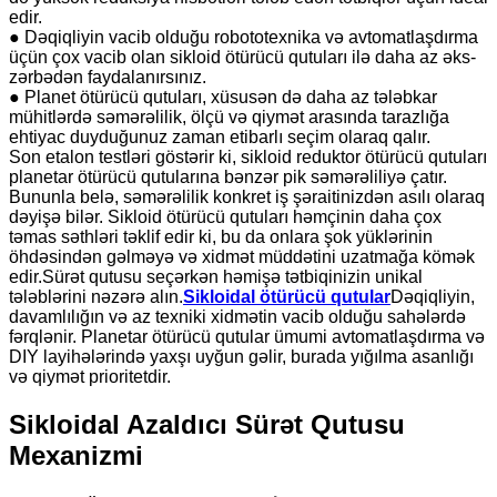
edir.
● Dəqiqliyin vacib olduğu robototexnika və avtomatlaşdırma
üçün çox vacib olan sikloid ötürücü qutuları ilə daha az əks-
zərbədən faydalanırsınız.
● Planet ötürücü qutuları, xüsusən də daha az tələbkar
mühitlərdə səmərəlilik, ölçü və qiymət arasında tarazlığa
ehtiyac duyduğunuz zaman etibarlı seçim olaraq qalır.
Son etalon testləri göstərir ki, sikloid reduktor ötürücü qutuları
planetar ötürücü qutularına bənzər pik səmərəliliyə çatır.
Bununla belə, səmərəlilik konkret iş şəraitinizdən asılı olaraq
dəyişə bilər. Sikloid ötürücü qutuları həmçinin daha çox
təmas səthləri təklif edir ki, bu da onlara şok yüklərinin
öhdəsindən gəlməyə və xidmət müddətini uzatmağa kömək
edir.
Sürət qutusu seçərkən həmişə tətbiqinizin unikal
tələblərini nəzərə alın.
Sikloidal ötürücü qutular
Dəqiqliyin,
davamlılığın və az texniki xidmətin vacib olduğu sahələrdə
fərqlənir. Planetar ötürücü qutular ümumi avtomatlaşdırma və
DIY layihələrində yaxşı uyğun gəlir, burada yığılma asanlığı
və qiymət prioritetdir.
Sikloidal Azaldıcı Sürət Qutusu
Mexanizmi