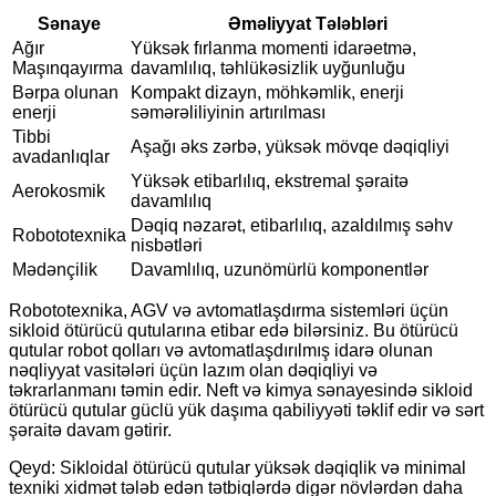
Sənaye
Əməliyyat Tələbləri
Ağır
Yüksək fırlanma momenti idarəetmə,
Maşınqayırma
davamlılıq, təhlükəsizlik uyğunluğu
Bərpa olunan
Kompakt dizayn, möhkəmlik, enerji
enerji
səmərəliliyinin artırılması
Tibbi
Aşağı əks zərbə, yüksək mövqe dəqiqliyi
avadanlıqlar
Yüksək etibarlılıq, ekstremal şəraitə
Aerokosmik
davamlılıq
Dəqiq nəzarət, etibarlılıq, azaldılmış səhv
Robototexnika
nisbətləri
Mədənçilik
Davamlılıq, uzunömürlü komponentlər
Robototexnika, AGV və avtomatlaşdırma sistemləri üçün
sikloid ötürücü qutularına etibar edə bilərsiniz. Bu ötürücü
qutular robot qolları və avtomatlaşdırılmış idarə olunan
nəqliyyat vasitələri üçün lazım olan dəqiqliyi və
təkrarlanmanı təmin edir. Neft və kimya sənayesində sikloid
ötürücü qutular güclü yük daşıma qabiliyyəti təklif edir və sərt
şəraitə davam gətirir.
Qeyd: Sikloidal ötürücü qutular yüksək dəqiqlik və minimal
texniki xidmət tələb edən tətbiqlərdə digər növlərdən daha