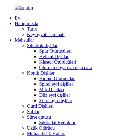
Ev
Haqqımızda
Tarix
Keyfiyyət Təminatı
Məhsullar
Silindrik dişlilər
Spur Ötürücüləri
Helikal Dişlilər
Klaster Ötürücüləri
Ötürücü dayaq və dişli çarx
Konik Dişlilər
Hipoid Ötürücülər
Spiral əyri dişlilər
Mitr Dişliləri
Düz əyri dişlilər
Zerol əyri dişlilər
Qurd Dişliləri
Şaftlar
Sürət qutusu
Sikloidal Reduktor
Üzük Ötürücü
Mühəndislik Həlləri