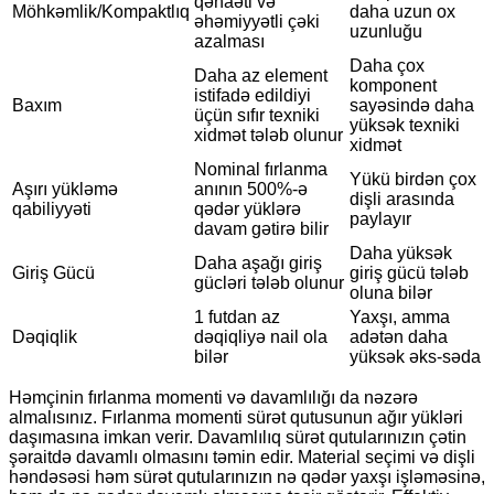
qənaəti və
Möhkəmlik/Kompaktlıq
daha uzun ox
əhəmiyyətli çəki
uzunluğu
azalması
Daha çox
Daha az element
komponent
istifadə edildiyi
Baxım
sayəsində daha
üçün sıfır texniki
yüksək texniki
xidmət tələb olunur
xidmət
Nominal fırlanma
Yükü birdən çox
Aşırı yükləmə
anının 500%-ə
dişli arasında
qabiliyyəti
qədər yüklərə
paylayır
davam gətirə bilir
Daha yüksək
Daha aşağı giriş
Giriş Gücü
giriş gücü tələb
gücləri tələb olunur
oluna bilər
1 futdan az
Yaxşı, amma
Dəqiqlik
dəqiqliyə nail ola
adətən daha
bilər
yüksək əks-səda
Həmçinin fırlanma momenti və davamlılığı da nəzərə
almalısınız. Fırlanma momenti sürət qutusunun ağır yükləri
daşımasına imkan verir. Davamlılıq sürət qutularınızın çətin
şəraitdə davamlı olmasını təmin edir. Material seçimi və dişli
həndəsəsi həm sürət qutularınızın nə qədər yaxşı işləməsinə,