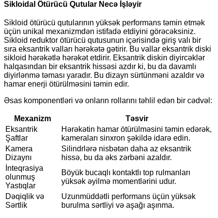
Sikloidal Ötürücü Qutular Necə İşləyir
Sikloid ötürücü qutularının yüksək performans təmin etmək
üçün unikal mexanizmdən istifadə etdiyini görəcəksiniz.
Sikloid reduktor ötürücü qutusunun içərisində giriş valı bir
sıra eksantrik valları hərəkətə gətirir. Bu vallar eksantrik diski
sikloid hərəkətlə hərəkət etdirir. Eksantrik diskin diyircəklər
halqasından bir eksantrik hissəsi azdır ki, bu da davamlı
diyirlənmə təması yaradır. Bu dizayn sürtünməni azaldır və
hamar enerji ötürülməsini təmin edir.
Əsas komponentləri və onların rollarını təhlil edən bir cədvəl:
Mexanizm
Təsvir
Eksantrik
Hərəkətin hamar ötürülməsini təmin edərək,
Şaftlar
kameraları sinxron şəkildə idarə edin.
Kamera
Silindrlərə nisbətən daha az eksantrik
Dizaynı
hissə, bu da əks zərbəni azaldır.
İnteqrasiya
Böyük bucaqlı kontaktlı top rulmanları
olunmuş
yüksək əyilmə momentlərini udur.
Yastıqlar
Dəqiqlik və
Uzunmüddətli performans üçün yüksək
Sərtlik
burulma sərtliyi və aşağı aşınma.