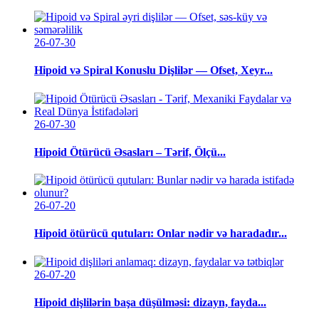
26-07-30
Hipoid və Spiral Konuslu Dişlilər — Ofset, Xeyr...
26-07-30
Hipoid Ötürücü Əsasları – Tərif, Ölçü...
26-07-20
Hipoid ötürücü qutuları: Onlar nədir və haradadır...
26-07-20
Hipoid dişlilərin başa düşülməsi: dizayn, fayda...