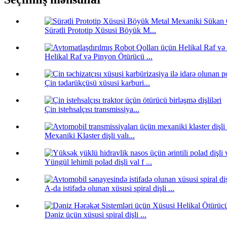
Sürətli Prototip Xüsusi Böyük M...
Helikal Raf və Pinyon Ötürücü ...
Çin tədarükçüsü xüsusi karburi...
Çin istehsalçısı transmissiya...
Mexaniki Klaster dişli valı...
Yüngül lehimli polad dişli val f ...
A-da istifadə olunan xüsusi spiral dişli ...
Dəniz üçün xüsusi spiral dişli ...