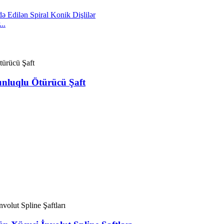
..
zunluqlu Ötürücü Şaft