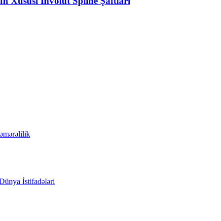
n Xüsusi İnvolut Spline Şaftları