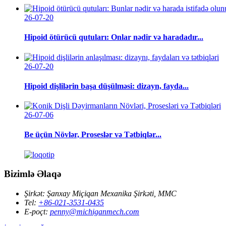
26-07-20
Hipoid ötürücü qutuları: Onlar nədir və haradadır...
26-07-20
Hipoid dişlilərin başa düşülməsi: dizayn, fayda...
26-07-06
Be üçün Növlər, Proseslər və Tətbiqlər...
Bizimlə Əlaqə
Şirkət:
Şanxay Miçiqan Mexanika Şirkəti, MMC
Tel:
+86-021-3531-0435
E-poçt:
penny@michiganmech.com