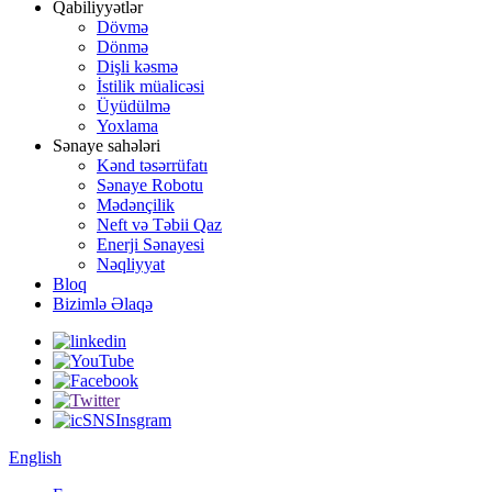
Qabiliyyətlər
Dövmə
Dönmə
Dişli kəsmə
İstilik müalicəsi
Üyüdülmə
Yoxlama
Sənaye sahələri
Kənd təsərrüfatı
Sənaye Robotu
Mədənçilik
Neft və Təbii Qaz
Enerji Sənayesi
Nəqliyyat
Bloq
Bizimlə Əlaqə
English