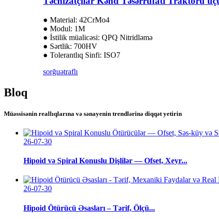
Təchizatçılar Kənd Təsərrüfatı Traktoru üçü
● Material: 42CrMo4
● Modul: 1M
● İstilik müalicəsi: QPQ Nitridləmə
● Sərtlik: 700HV
● Tolerantlıq Sinfi: ISO7
sorğu
ətraflı
Bloq
Müəssisənin reallıqlarına və sənayenin trendlərinə diqqət yetirin
26-07-30
Hipoid və Spiral Konuslu Dişlilər — Ofset, Xeyr...
26-07-30
Hipoid Ötürücü Əsasları – Tərif, Ölçü...