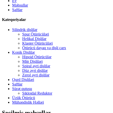
Ev
Məhsullar
Şaftlar
Kateqoriyalar
Silindrik dişlilər
Spur Ötürücüləri
Helikal Dişlilər
Klaster Ötürücüləri
Ötürücü dayaq və dişli çarx
Konik Dişlilər
Hipoid Ötürücülər
Mitr Dişliləri
Spiral əyri dişlilər
Düz əyri dişlilər
Zerol əyri dişlilər
Qurd Dişliləri
Şaftlar
Sürət qutusu
Sikloidal Reduktor
Üzük Ötürücü
Mühəndislik Həlləri
Seçilmiş məhsullar