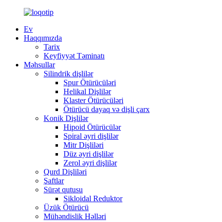
Ev
Haqqımızda
Tarix
Keyfiyyət Təminatı
Məhsullar
Silindrik dişlilər
Spur Ötürücüləri
Helikal Dişlilər
Klaster Ötürücüləri
Ötürücü dayaq və dişli çarx
Konik Dişlilər
Hipoid Ötürücülər
Spiral əyri dişlilər
Mitr Dişliləri
Düz əyri dişlilər
Zerol əyri dişlilər
Qurd Dişliləri
Şaftlar
Sürət qutusu
Sikloidal Reduktor
Üzük Ötürücü
Mühəndislik Həlləri