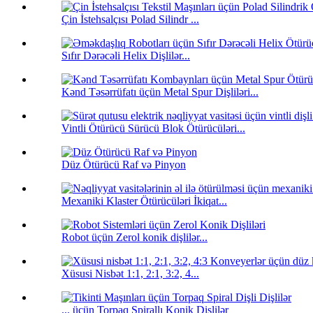
Çin İstehsalçısı Polad Silindr ...
Sıfır Dərəcəli Helix Dişlilər...
Kənd Təsərrüfatı üçün Metal Spur Dişliləri...
Vintli Ötürücü Sürücü Blok Ötürücüləri...
Düz Ötürücü Raf və Pinyon
Mexaniki Klaster Ötürücüləri İkiqat...
Robot üçün Zerol konik dişlilər...
Xüsusi Nisbət 1:1, 2:1, 3:2, 4...
... üçün Torpaq Spirallı Konik Dişlilər