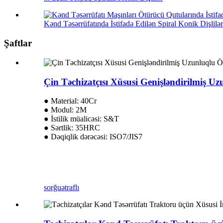
Kənd Təsərrüfatında İstifadə Edilən Spiral Konik Dişlilər.
Şaftlar
Çin Təchizatçısı Xüsusi Genişləndirilmiş U
● Material: 40Cr
● Modul: 2M
● İstilik müalicəsi: S&T
● Sərtlik: 35HRC
● Dəqiqlik dərəcəsi: ISO7/JIS7
sorğu
ətraflı