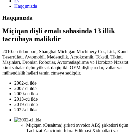
Ev
Haqqımızda
Haqqımızda
Miçiqan dişli emalı sahəsində 13 illik
təcrübəyə malikdir
2010-cu ildən bəri, Shanghai Michigan Machinery Co., Ltd., Kənd
Təsərrüfatı, Avtomobil, Mədənçilik, Aerokosmik, Tekstil, Tikinti
Maşınları, Dronlar, Robotlar, Avtomatlaşdırma və Hərəkətə Nəzarət
kimi sahələr üçün yüksək dəqiqlikli OEM dişli çarxlar, vallar və
mühəndislik həlləri təmin etməyə sadiqdir.
2002-ci ildə
2007-ci ildə
2009-cu ildə
2013-cü ildə
2019-cu ildə
2022-ci ildə
Miçiqan (Qısaltma) şirkəti əvvəlcə ABŞ şirkətləri üçün
Təchizat Zəncirinin İdarə Edilməsi Xidmətləri və