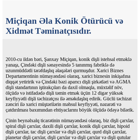
Miçiqan Əla Konik Ötürücü və
Xidmət Təminatçısıdır.
2010-cu ildən bəri, Şanxay Miçiqan, konik dişli istehsal etməklə
yanaşı, Çindəki dişli sənayesində 5 tanınmış fabriklə də
uzunmüddətli tərəfdaşlıq əlaqələri qurmuşdur. Xarici Biznes
Departamentinin nümayəndəsi olaraq, xarici biznesin inkişafına
diqqət yetiririk və Çindəki bəzi aparıcı dişli şirkətləri və AGMA
dişli standartının iştirakçıları da daxil olmaqla, müxtəlif növ,
ölçüdə və istifadədə dişli təmin etmək üçün 12 digər yüksək
keyfiyyətli dişli təchizatçısı ilə əməkdaşlıq edirik. Güclü təchizat
zənciri ilə xarici müştərilərin məhsul keyfiyyəti, nəzarəti və
çatdırılması baxımından ehtiyaclarını böyük ölçüdə ödəyə bilərik.
Çinin beynəlxalq ticarətinin nümayəndəsi olaraq, biz dişli çarxlar,
spiral dişli çarxlar, daxili dişli çarxlar, konik dişli çarxlar, hipoid
dişli çarxlar, tac dişli çarxlar və dişli çarxlar, qurd dişli çarxlar,
planetar dişli çarxlar, dişli çarxlar və dişli çarxlar və dişli qutular