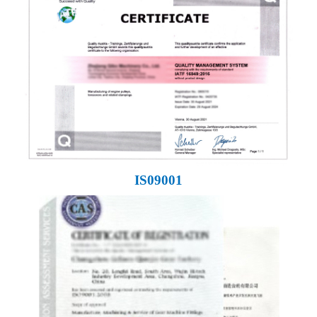
IS09001