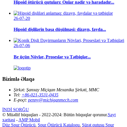
Hipoid ötürücü qutuları: Onlar nədir və haradadır...
26-07-20
Hipoid dişlilərin başa düşülməsi: dizayn, fayda...
26-07-06
Be üçün Növlər, Proseslər və Tətbiqlər...
Bizimlə Əlaqə
Şirkət:
Şanxay Miçiqan Mexanika Şirkəti, MMC
Tel:
+86-021-3531-0435
E-poçt:
penny@michiganmech.com
İNDİ SORĞU
© Müəllif hüquqları - 2022-2024: Bütün hüquqlar qorunur.
Sayt
xəritəsi
-
AMP Mobil
Düz Spur Ötürücü
,
Spur Ötürücü Kataloqu
,
Sürət qutusu Spur