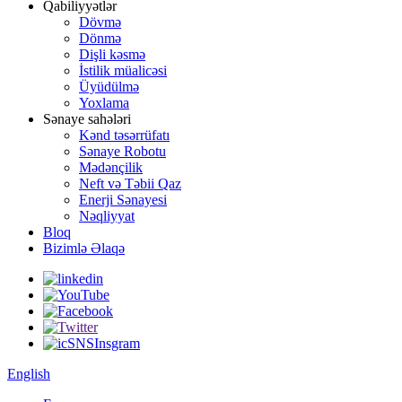
Qabiliyyətlər
Dövmə
Dönmə
Dişli kəsmə
İstilik müalicəsi
Üyüdülmə
Yoxlama
Sənaye sahələri
Kənd təsərrüfatı
Sənaye Robotu
Mədənçilik
Neft və Təbii Qaz
Enerji Sənayesi
Nəqliyyat
Bloq
Bizimlə Əlaqə
English