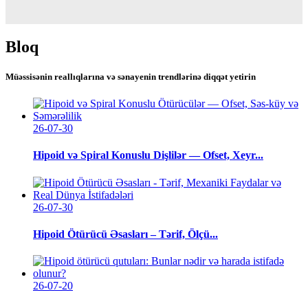
Bloq
Müəssisənin reallıqlarına və sənayenin trendlərinə diqqət yetirin
26-07-30
Hipoid və Spiral Konuslu Dişlilər — Ofset, Xeyr...
26-07-30
Hipoid Ötürücü Əsasları – Tərif, Ölçü...
26-07-20