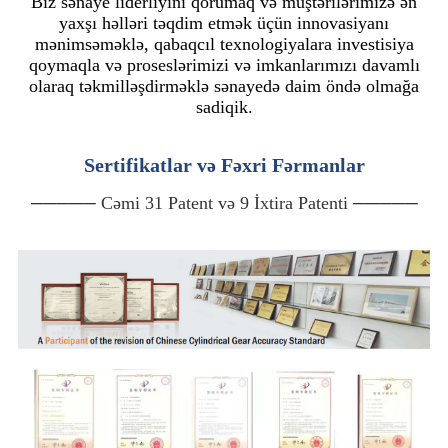
Biz sənaye liderliyini qorumaq və müştərilərimizə ən
yaxşı həlləri təqdim etmək üçün innovasiyanı
mənimsəməklə, qabaqcıl texnologiyalara investisiya
qoymaqla və proseslərimizi və imkanlarımızı davamlı
olaraq təkmilləşdirməklə sənayedə daim öndə olmağa
sadiqik.
Sertifikatlar və Fəxri Fərmanlar
───── Cəmi 31 Patent və 9 İxtira Patenti ─────