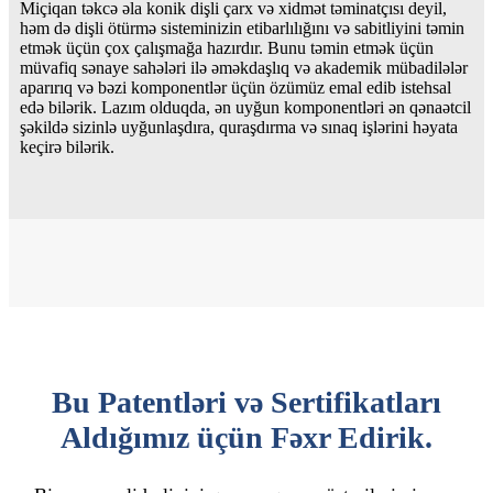
Miçiqan təkcə əla konik dişli çarx və xidmət təminatçısı deyil,
həm də dişli ötürmə sisteminizin etibarlılığını və sabitliyini təmin
etmək üçün çox çalışmağa hazırdır. Bunu təmin etmək üçün
müvafiq sənaye sahələri ilə əməkdaşlıq və akademik mübadilələr
aparırıq və bəzi komponentlər üçün özümüz emal edib istehsal
edə bilərik. Lazım olduqda, ən uyğun komponentləri ən qənaətcil
şəkildə sizinlə uyğunlaşdıra, quraşdırma və sınaq işlərini həyata
keçirə bilərik.
Bu Patentləri və Sertifikatları
Aldığımız üçün Fəxr Edirik.