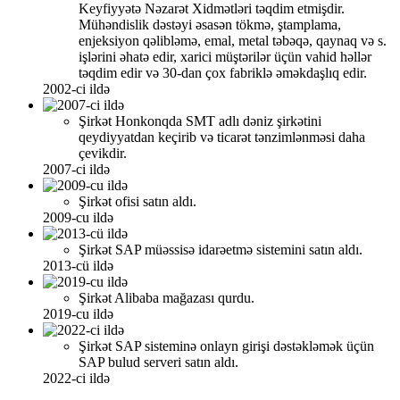
Keyfiyyətə Nəzarət Xidmətləri təqdim etmişdir.
Mühəndislik dəstəyi əsasən tökmə, ştamplama,
enjeksiyon qəlibləmə, emal, metal təbəqə, qaynaq və s.
işlərini əhatə edir, xarici müştərilər üçün vahid həllər
təqdim edir və 30-dan çox fabriklə əməkdaşlıq edir.
2002-ci ildə
Şirkət Honkonqda SMT adlı dəniz şirkətini
qeydiyyatdan keçirib və ticarət tənzimlənməsi daha
çevikdir.
2007-ci ildə
Şirkət ofisi satın aldı.
2009-cu ildə
Şirkət SAP müəssisə idarəetmə sistemini satın aldı.
2013-cü ildə
Şirkət Alibaba mağazası qurdu.
2019-cu ildə
Şirkət SAP sisteminə onlayn girişi dəstəkləmək üçün
SAP bulud serveri satın aldı.
2022-ci ildə