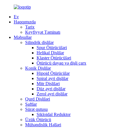
Ev
Haqqımızda
Tarix
Keyfiyyət Təminatı
Məhsullar
Silindrik dişlilər
Spur Ötürücüləri
Helikal Dişlilər
Klaster Ötürücüləri
Ötürücü dayaq və dişli çarx
Konik Dişlilər
Hipoid Ötürücülər
Spiral əyri dişlilər
Mitr Dişliləri
Düz əyri dişlilər
Zerol əyri dişlilər
Qurd Dişliləri
Şaftlar
Sürət qutusu
Sikloidal Reduktor
Üzük Ötürücü
Mühəndislik Həlləri