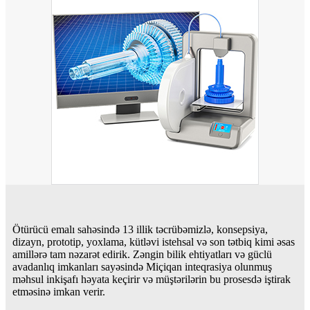
Ötürücü emalı sahəsində 13 illik təcrübəmizlə, konsepsiya,
dizayn, prototip, yoxlama, kütləvi istehsal və son tətbiq kimi əsas
amillərə tam nəzarət edirik. Zəngin bilik ehtiyatları və güclü
avadanlıq imkanları sayəsində Miçiqan inteqrasiya olunmuş
məhsul inkişafı həyata keçirir və müştərilərin bu prosesdə iştirak
etməsinə imkan verir.