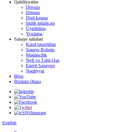
Qabiliyyətlər
Dövmə
Dönmə
Dişli kəsmə
İstilik müalicəsi
Üyüdülmə
Yoxlama
Sənaye sahələri
Kənd təsərrüfatı
Sənaye Robotu
Mədənçilik
Neft və Təbii Qaz
Enerji Sənayesi
Nəqliyyat
Bloq
Bizimlə Əlaqə
English