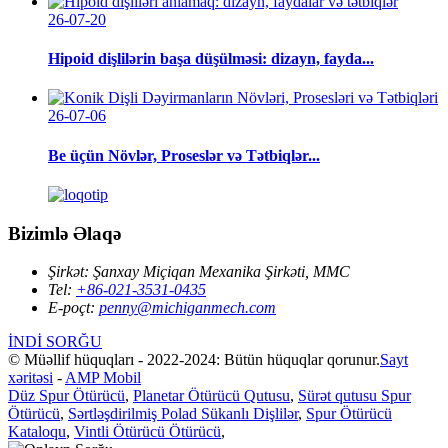
26-07-20
Hipoid dişlilərin başa düşülməsi: dizayn, fayda...
26-07-06
Be üçün Növlər, Proseslər və Tətbiqlər...
Bizimlə Əlaqə
Şirkət:
Şanxay Miçiqan Mexanika Şirkəti, MMC
Tel:
+86-021-3531-0435
E-poçt:
penny@michiganmech.com
İNDİ SORĞU
© Müəllif hüquqları - 2022-2024: Bütün hüquqlar qorunur.
Sayt
xəritəsi
-
AMP Mobil
Düz Spur Ötürücü
,
Planetar Ötürücü Qutusu
,
Sürət qutusu Spur
Ötürücü
,
Sərtləşdirilmiş Polad Sükanlı Dişlilər
,
Spur Ötürücü
Kataloqu
,
Vintli Ötürücü Ötürücü
,