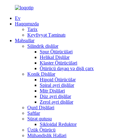
Ev
Haqqımızda
Tarix
Keyfiyyət Təminatı
Məhsullar
Silindrik dişlilər
Spur Ötürücüləri
Helikal Dişlilər
Klaster Ötürücüləri
Ötürücü dayaq və dişli çarx
Konik Dişlilər
Hipoid Ötürücülər
Spiral əyri dişlilər
Mitr Dişliləri
Düz əyri dişlilər
Zerol əyri dişlilər
Qurd Dişliləri
Şaftlar
Sürət qutusu
Sikloidal Reduktor
Üzük Ötürücü
Mühəndislik Həlləri