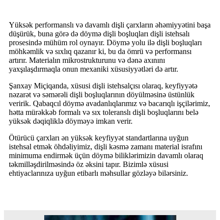
Yüksək performanslı və davamlı dişli çarxların əhəmiyyətini başa
düşürük, buna görə də döymə dişli boşluqları dişli istehsalı
prosesində mühüm rol oynayır. Döymə yolu ilə dişli boşluqları
möhkəmlik və sıxlıq qazanır ki, bu da ömrü və performansı
artırır. Materialın mikrostrukturunu və dənə axınını
yaxşılaşdırmaqla onun mexaniki xüsusiyyətləri də artır.
Şanxay Miçiqanda, xüsusi dişli istehsalçısı olaraq, keyfiyyətə
nəzarət və səmərəli dişli boşluqlarının döyülməsinə üstünlük
veririk. Qabaqcıl döymə avadanlıqlarımız və bacarıqlı işçilərimiz,
hətta mürəkkəb formalı və sıx toleranslı dişli boşluqlarını belə
yüksək dəqiqliklə döyməyə imkan verir.
Ötürücü çarxları ən yüksək keyfiyyət standartlarına uyğun
istehsal etmək öhdəliyimiz, dişli kəsmə zamanı material israfını
minimuma endirmək üçün döymə biliklərimizin davamlı olaraq
təkmilləşdirilməsində öz əksini tapır. Bizimlə xüsusi
ehtiyaclarınıza uyğun etibarlı məhsullar gözləyə bilərsiniz.