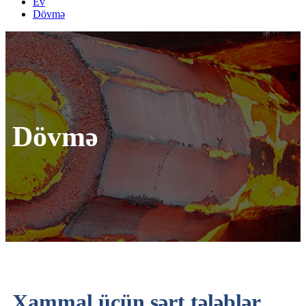
Ev
Dövmə
Dövmə
Xammal üçün sərt tələblər