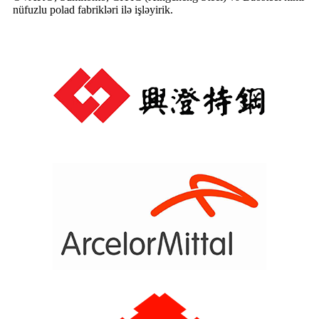
nüfuzlu polad fabrikləri ilə işləyirik.