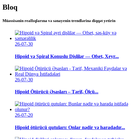
Bloq
Müəssisənin reallıqlarına və sənayenin trendlərinə diqqət yetirin
26-07-30
Hipoid və Spiral Konuslu Dişlilər — Ofset, Xeyr...
26-07-30
Hipoid Ötürücü Əsasları – Tərif, Ölçü...
26-07-20
Hipoid ötürücü qutuları: Onlar nədir və haradadır...