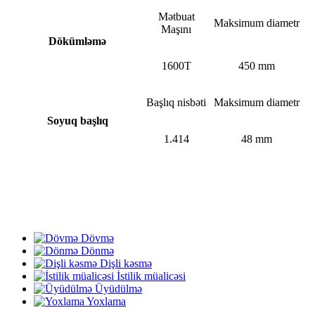
Mətbuat
Maksimum diametr
Maşını
Dökümləmə
1600T
450 mm
Başlıq nisbəti
Maksimum diametr
Soyuq başlıq
1.414
48 mm
Dövmə
Dönmə
Dişli kəsmə
İstilik müalicəsi
Üyüdülmə
Yoxlama