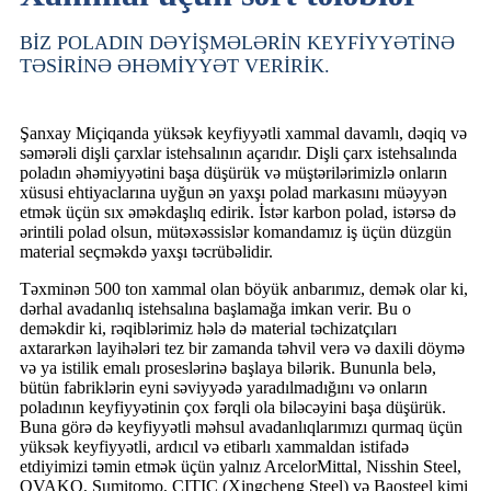
BİZ POLADIN DƏYİŞMƏLƏRİN KEYFİYYƏTİNƏ
TƏSİRİNƏ ƏHƏMİYYƏT VERİRİK.
Şanxay Miçiqanda yüksək keyfiyyətli xammal davamlı, dəqiq və
səmərəli dişli çarxlar istehsalının açarıdır. Dişli çarx istehsalında
poladın əhəmiyyətini başa düşürük və müştərilərimizlə onların
xüsusi ehtiyaclarına uyğun ən yaxşı polad markasını müəyyən
etmək üçün sıx əməkdaşlıq edirik. İstər karbon polad, istərsə də
ərintili polad olsun, mütəxəssislər komandamız iş üçün düzgün
material seçməkdə yaxşı təcrübəlidir.
Təxminən 500 ton xammal olan böyük anbarımız, demək olar ki,
dərhal avadanlıq istehsalına başlamağa imkan verir. Bu o
deməkdir ki, rəqiblərimiz hələ də material təchizatçıları
axtararkən layihələri tez bir zamanda təhvil verə və daxili döymə
və ya istilik emalı proseslərinə başlaya bilərik. Bununla belə,
bütün fabriklərin eyni səviyyədə yaradılmadığını və onların
poladının keyfiyyətinin çox fərqli ola biləcəyini başa düşürük.
Buna görə də keyfiyyətli məhsul avadanlıqlarımızı qurmaq üçün
yüksək keyfiyyətli, ardıcıl və etibarlı xammaldan istifadə
etdiyimizi təmin etmək üçün yalnız ArcelorMittal, Nisshin Steel,
OVAKO, Sumitomo, CITIC (Xingcheng Steel) və Baosteel kimi