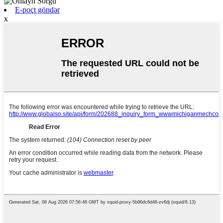
E-poçt göndər
x